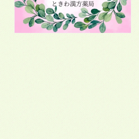
モ
ー
ダ
ル
で
メ
デ
ィ
ア
(1)
を
開
く