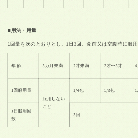
■用法・用量
1
回量を次のとおりとし、
1
日
3
回、食前又は空腹時に服用
年 齢
3カ月未満
2才未満
2才〜
3才
1回服用量
1/4包
1/3包
1
服用しない
こと
1日服用回
3回
数