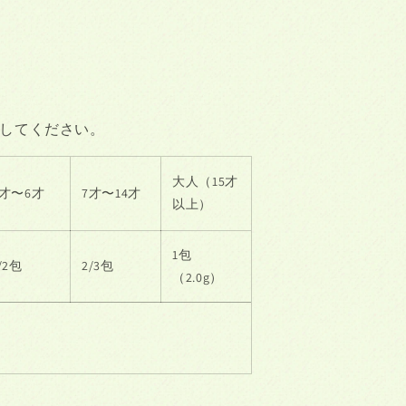
してください。
大人（15才
4才〜
6才
7才〜
14才
以上）
1包
/2包
2/3包
（2.0g）