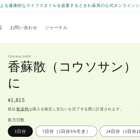
よる健康的なライフスタイルを提案するときわ薬局の公式オンラインシ
覧
お問い合わせ
ジャーナル
TOKIWA-SHOP
香蘇散（コウソサン）
に
通
¥1,815
常
税込
配送料
は購入を確定し支払いを完了する際に計算されます。
価
処方日数
格
3日分
7日分（1日分5%引き）
14日分（1日分