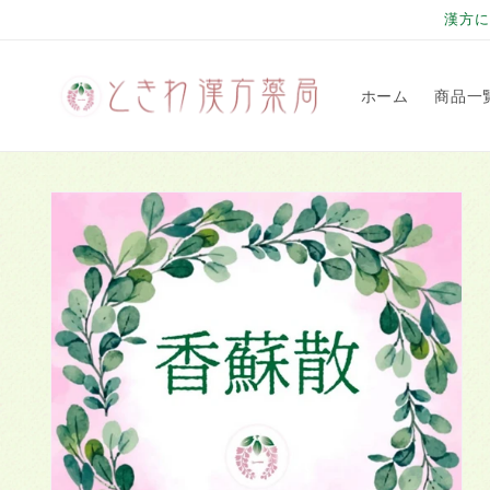
コンテ
漢方に
ンツに
進む
ホーム
商品一
商品情
報にス
キップ