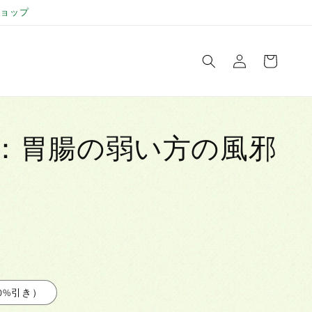
ョップ
ロ
カ
グ
ー
イ
ト
ン
：胃腸の弱い方の風邪
10%引き）