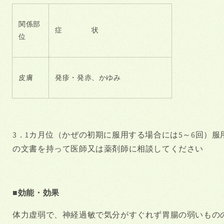
関係部
症 状
位
皮膚
発疹・発赤、かゆみ
3．
1
カ月位（かぜの初期に服用する場合には
5
～
6
回）服
の文書を持って医師又は薬剤師に相談してください
■効能・効果
体力虚弱で、神経過敏で気分がすぐれず胃腸の弱いもの