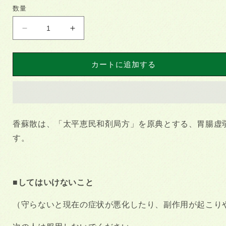
数量
香
香
蘇
蘇
散
散
カートに追加する
（コ
（コ
ウ
ウ
ソ
ソ
サ
サ
ン）：
ン）：
香蘇散は、「太平恵民和剤局方」を原典とする、胃腸虚
胃
胃
す。
腸
腸
の
の
弱
弱
い
い
■してはいけないこと
方
方
の
の
（守らないと現在の症状が悪化したり、副作用が起こり
風
風