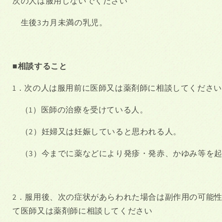
次の人は服用しないでください
邪
邪
に
に
生後
3
カ月未満の乳児。
の
の
数
数
量
量
を
を
■相談すること
減
増
ら
や
1．次の人は服用前に医師又は薬剤師に相談してください
す
す
（
1
）医師の治療を受けている人。
（
2
）妊婦又は妊娠していると思われる人。
（
3
）今までに薬などにより発疹・発赤、かゆみ等を
2．服用後、次の症状があらわれた場合は副作用の可能
て医師又は薬剤師に相談してください