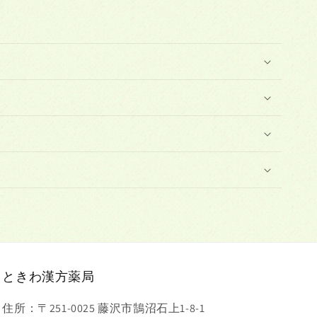
ときわ漢方薬局
住所：〒251-0025 藤沢市鵠沼石上1-8-1