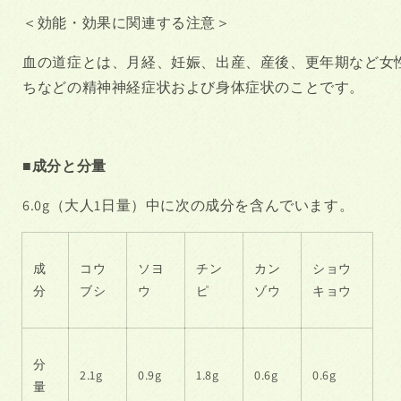
＜効能・効果に関連する注意＞
血の道症とは、月経、妊娠、出産、産後、更年期など女
ちなどの精神神経症状および身体症状のことです。
■成分と分量
6.0g
（大人
1
日量）中に次の成分を含んでいます。
成
コウ
ソヨ
チン
カン
ショウ
分
ブシ
ウ
ピ
ゾウ
キョウ
分
2.1g
0.9g
1.8g
0.6g
0.6g
量