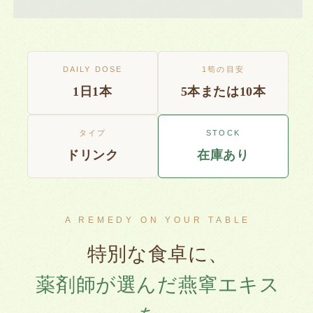
エ
エ
キ
キ
ス
ス
配
配
合
DAILY DOSE
合
1笱の目安
bienca
bienca
1日1本
5本または10本
Finest
Finest
Drink
Drink
の
の
タイプ
STOCK
数
数
ドリンク
在庫あり
量
量
を
を
減
増
ら
や
A REMEDY ON YOUR TABLE
す
す
特別な食卓に、
薬剤師が選んだ燕窧エキス