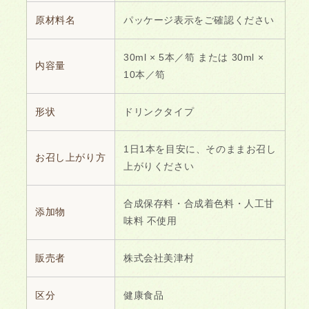
原材料名
パッケージ表示をご確認ください
30ml × 5本／笱 または 30ml ×
内容量
10本／笱
形状
ドリンクタイプ
1日1本を目安に、そのままお召し
お召し上がり方
上がりください
合成保存料・合成着色料・人工甘
添加物
味料 不使用
販売者
株式会社美津村
区分
健康食品