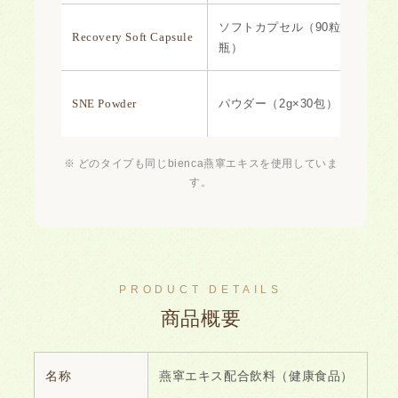
ソフトカプセル（90粒×1
Recovery Soft Capsule
瓶）
SNE Powder
パウダー（2g×30包）
※ どのタイプも同じbienca燕窧エキスを使用していま
す。
PRODUCT DETAILS
商品概要
名称
燕窧エキス配合飲料（健康食品）