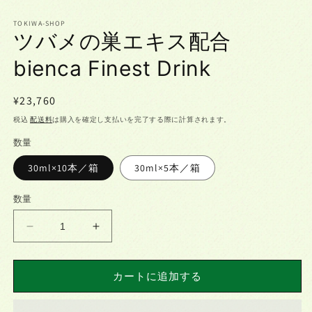
ル
ル
で
で
TOKIWA-SHOP
ツバメの巣エキス配合
メ
メ
デ
デ
bienca Finest Drink
ィ
ィ
ア
ア
(1)
(2)
を
を
通
¥23,760
開
開
常
税込
配送料
は購入を確定し支払いを完了する際に計算されます。
く
く
価
数量
格
30ml×10本／箱
30ml×5本／箱
数量
ツ
ツ
バ
バ
メ
メ
カートに追加する
の
の
巣
巣