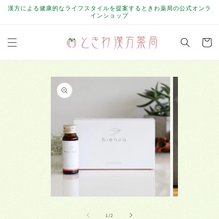
コンテ
漢方による健康的なライフスタイルを提案するときわ薬局の公式オンラ
ンツに
インショップ
進む
カ
ー
ト
商品情
報にス
キップ
モ
モ
ー
ー
の
1
/
2
ダ
ダ