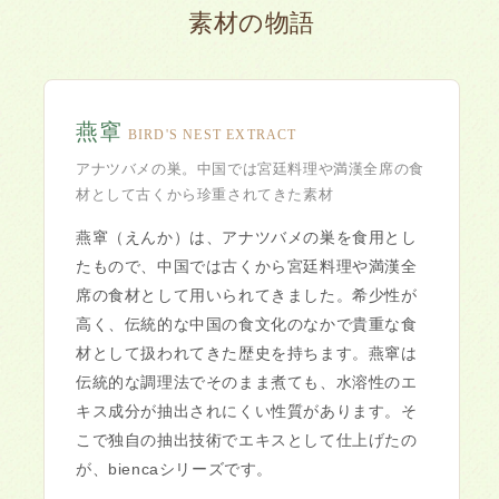
素材の物語
燕窧
BIRD'S NEST EXTRACT
アナツバメの巣。中国では宮廷料理や満漢全席の食
材として古くから珍重されてきた素材
燕窧（えんか）は、アナツバメの巣を食用とし
たもので、中国では古くから宮廷料理や満漢全
席の食材として用いられてきました。希少性が
高く、伝統的な中国の食文化のなかで貴重な食
材として扱われてきた歴史を持ちます。燕窧は
伝統的な調理法でそのまま煮ても、水溶性のエ
キス成分が抽出されにくい性質があります。そ
こで独自の抽出技術でエキスとして仕上げたの
が、biencaシリーズです。