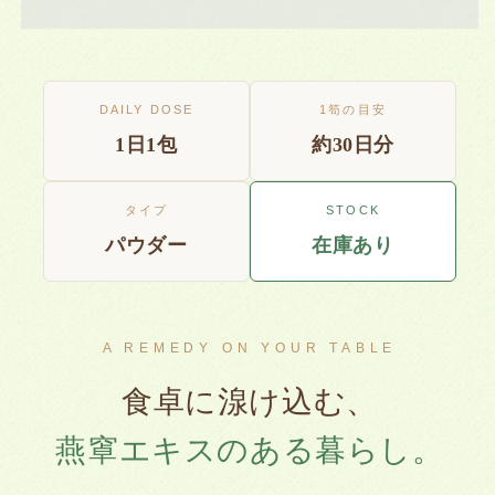
エ
エ
キ
キ
ス
ス
配
配
合
DAILY DOSE
合
1笱の目安
bienca
bienca
1日1包
約30日分
SNE
SNE
Powder
Powder
の
の
タイプ
STOCK
数
数
パウダー
在庫あり
量
量
を
を
減
増
ら
や
A REMEDY ON YOUR TABLE
す
す
食卓に湶け込む、
燕窧エキスのある暮らし。