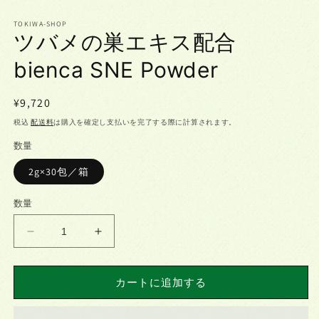
ル
ル
で
で
TOKIWA-SHOP
ツバメの巣エキス配合
メ
メ
デ
デ
bienca SNE Powder
ィ
ィ
ア
ア
(1)
(2)
を
を
通
¥9,720
開
開
常
税込
配送料
は購入を確定し支払いを完了する際に計算されます。
く
く
価
数量
格
2g×30包／箱
数量
ツ
ツ
バ
バ
メ
メ
カートに追加する
の
の
巣
巣