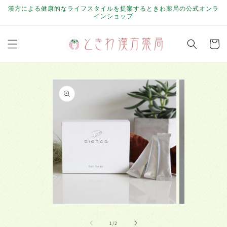
コンテ
漢方による健康的なライフスタイルを提案するときわ薬局の公式オンラ
ンツに
インショップ
進む
カ
ー
ト
商品情
報にス
キップ
モ
モ
ー
ー
の
1
/
2
ダ
ダ